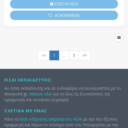
ΕΠΕΞΗΓΗΣΗ
ΑΓΑΠΗΜΕΝΑ
<<
1
…
5
>>
ΕΊΣΑΙ ΕΚΠΑΙΔΕΥΤΉΣ;
Αν είσαι εκπαιδευτής και σε ενδιαφέρει να συνεργαστείς με το
drivepoint.gr,
πάτησε εδώ
για να δεις τις δυνατότητες της
εφαρμογής και να κάνεις εγγραφή!
ΣΧΕΤΙΚΆ ΜΕ ΕΜΆΣ
Κάνε τα
τεστ οδήγησης (σήματα) του ΚΟΚ
με την πιο έξυπνη
εφαρμογή και πέρνα το επίσημο τεστ του Υπουργείου με την