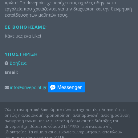
πρώτη! Το drivepoint.gr παρέχει στις σχολές οδηγών τα
εργαλεία που χρειάζονται για την διαχείριση και την θεωρητική
εκπαίδευση των μαθητών τους.
ΣΕ ΒΟΗΘΉΣΑΜΕ;
Κάνε μας ένα Like!
ΥΠΟΣΤΉΡΙΞΗ
Βοήθεια
Email:
info@drivepoint.gr
Messenger
Όλα τα πνευματικά δικαιώματα είναι κατοχυρωμένα. Απαγορέυεται
ρητώς η αναδιανομή, τροποποίηση, αναπαραγωγή, αναδημοσίευση,
αντιγραφή των κειμένων, των πολυμέσων και της διάταξης του
drivepoint.gr, βάσει του νόμου 2121/1993 περί πνευματικής
ιδιοκτησίας. Τα κείμενα και οι εικόνες των ερωτήσεων αποτελούν
πνευματική ιδιοκτησία του Υ.Μ.Ε.