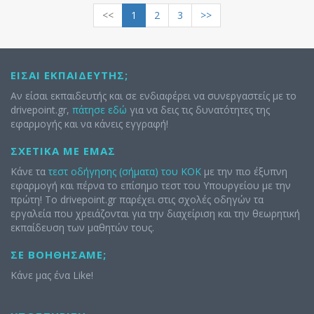
<<
1
2
3
>>
ΕΊΣΑΙ ΕΚΠΑΙΔΕΥΤΉΣ;
Αν είσαι εκπαιδευτής και σε ενδιαφέρει να συνεργαστείς με το
drivepoint.gr,
πάτησε εδώ
για να δεις τις δυνατότητες της
εφαρμογής και να κάνεις εγγραφή!
ΣΧΕΤΙΚΆ ΜΕ ΕΜΆΣ
Κάνε τα
τεστ οδήγησης (σήματα) του ΚΟΚ
με την πιο έξυπνη
εφαρμογή και πέρνα το επίσημο τεστ του Υπουργείου με την
πρώτη! Το drivepoint.gr παρέχει στις σχολές οδηγών τα
εργαλεία που χρειάζονται για την διαχείριση και την θεωρητική
εκπαίδευση των μαθητών τους.
ΣΕ ΒΟΗΘΉΣΑΜΕ;
Κάνε μας ένα Like!