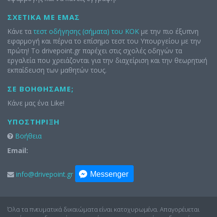
ΣΧΕΤΙΚΆ ΜΕ ΕΜΆΣ
Κάνε τα
τεστ οδήγησης (σήματα) του ΚΟΚ
με την πιο έξυπνη
εφαρμογή και πέρνα το επίσημο τεστ του Υπουργείου με την
πρώτη! Το drivepoint.gr παρέχει στις σχολές οδηγών τα
εργαλεία που χρειάζονται για την διαχείριση και την θεωρητική
εκπαίδευση των μαθητών τους.
ΣΕ ΒΟΗΘΉΣΑΜΕ;
Κάνε μας ένα Like!
ΥΠΟΣΤΉΡΙΞΗ
Βοήθεια
Email:
info@drivepoint.gr
Messenger
Όλα τα πνευματικά δικαιώματα είναι κατοχυρωμένα. Απαγορέυεται