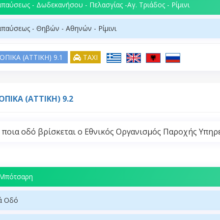
παύσεως - Δωδεκανήσου - Πελασγίας -Αγ. Τριάδος - Ρίμινι
παύσεως - Θηβών - Αθηνών - Ρίμινι
ΟΠΙΚΑ (ATTIKH) 9.1
TAXI
ΟΠΙΚΑ (ATTIKH) 9.2
 ποια οδό βρίσκεται ο Εθνικός Οργανισμός Παροχής Υπηρε
 Μπότσαρη
ά Οδό