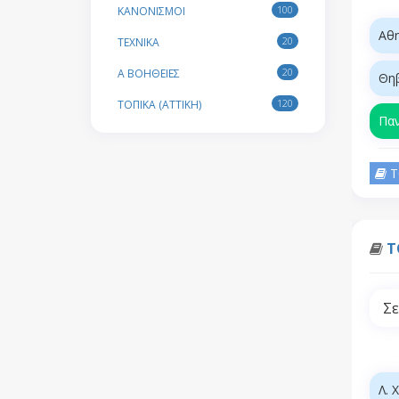
100
ΚΑΝΟΝΙΣΜΟΙ
Αθ
20
ΤΕΧΝΙΚΑ
20
Α ΒΟΗΘΕΙΕΣ
Θη
120
ΤΟΠΙΚΑ (ATTIKH)
Πα
Τ
Τ
Σε
Λ. 