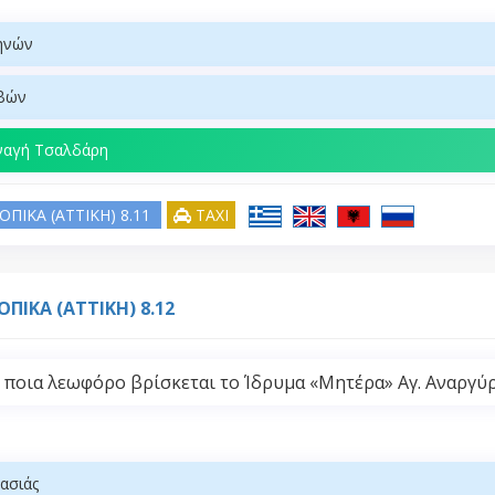
ηνών
βών
ναγή Τσαλδάρη
ΟΠΙΚΑ (ATTIKH) 8.11
TAXI
ΟΠΙΚΑ (ATTIKH) 8.12
 ποια λεωφόρο βρίσκεται το Ίδρυμα «Μητέρα» Αγ. Αναργύ
Χασιάς