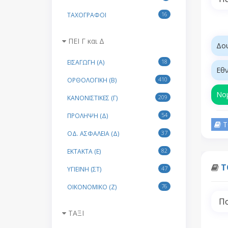
16
ΤΑΧΟΓΡΑΦΟΙ
ΠΕΙ Γ και Δ
Δου
18
ΕΙΣΑΓΩΓΗ (Α)
Εθν
410
ΟΡΘΟΛΟΓΙΚΗ (Β)
Νομ
209
ΚΑΝΟΝΙΣΤΙΚΕΣ (Γ)
54
ΠΡΟΛΗΨΗ (Δ)
Τ
37
ΟΔ. ΑΣΦΑΛΕΙΑ (Δ)
82
ΕΚΤΑΚΤΑ (Ε)
Τ
47
ΥΓΙΕΙΝΗ (ΣΤ)
76
ΟΙΚΟΝΟΜΙΚΟ (Ζ)
Πο
ΤΑΞΙ