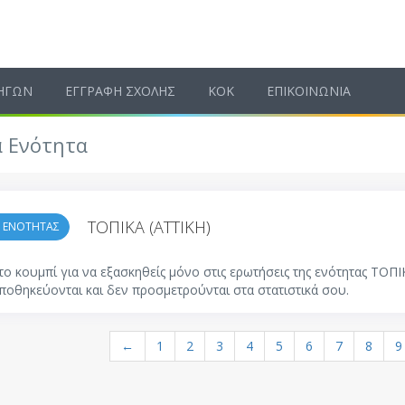
ΗΓΩΝ
ΕΓΓΡΑΦΗ ΣΧΟΛΗΣ
ΚΟΚ
ΕΠΙΚΟΙΝΩΝΙΑ
ά Ενότητα
ΤΟΠΙΚΑ (ATTIKH)
Τ ΕΝΟΤΗΤΑΣ
το κουμπί για να εξασκηθείς μόνο στις ερωτήσεις της ενότητας ΤΟΠΙ
ποθηκεύονται και δεν προσμετρούνται στα στατιστικά σου.
←
1
2
3
4
5
6
7
8
9