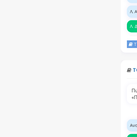
Λ. 
Λ. 
Τ
Τ
Πω
«Π
Ανα