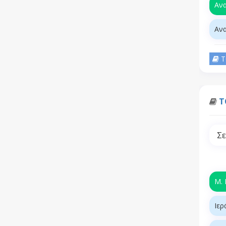
Ανα
Ανα
Τ
Τ
Σε
Μ.
Ιερ