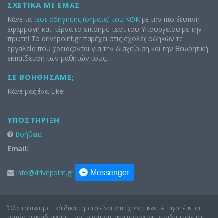
ΣΧΕΤΙΚΆ ΜΕ ΕΜΆΣ
Κάνε τα
τεστ οδήγησης (σήματα) του ΚΟΚ
με την πιο έξυπνη
εφαρμογή και πέρνα το επίσημο τεστ του Υπουργείου με την
πρώτη! Το drivepoint.gr παρέχει στις σχολές οδηγών τα
εργαλεία που χρειάζονται για την διαχείριση και την θεωρητική
εκπαίδευση των μαθητών τους.
ΣΕ ΒΟΗΘΉΣΑΜΕ;
Κάνε μας ένα Like!
ΥΠΟΣΤΉΡΙΞΗ
Βοήθεια
Email:
info@drivepoint.gr
Messenger
Όλα τα πνευματικά δικαιώματα είναι κατοχυρωμένα. Απαγορέυεται
ρητώς η αναδιανομή, τροποποίηση, αναπαραγωγή, αναδημοσίευση,