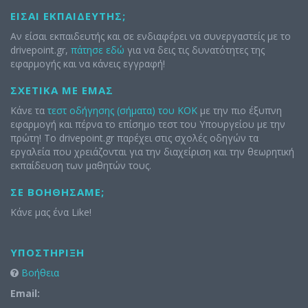
ΕΊΣΑΙ ΕΚΠΑΙΔΕΥΤΉΣ;
Αν είσαι εκπαιδευτής και σε ενδιαφέρει να συνεργαστείς με το
drivepoint.gr,
πάτησε εδώ
για να δεις τις δυνατότητες της
εφαρμογής και να κάνεις εγγραφή!
ΣΧΕΤΙΚΆ ΜΕ ΕΜΆΣ
Κάνε τα
τεστ οδήγησης (σήματα) του ΚΟΚ
με την πιο έξυπνη
εφαρμογή και πέρνα το επίσημο τεστ του Υπουργείου με την
πρώτη! Το drivepoint.gr παρέχει στις σχολές οδηγών τα
εργαλεία που χρειάζονται για την διαχείριση και την θεωρητική
εκπαίδευση των μαθητών τους.
ΣΕ ΒΟΗΘΉΣΑΜΕ;
Κάνε μας ένα Like!
ΥΠΟΣΤΉΡΙΞΗ
Βοήθεια
Email: