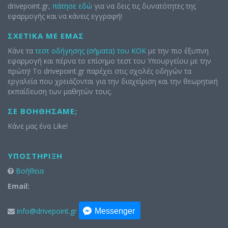
drivepoint.gr,
πάτησε εδώ
για να δεις τις δυνατότητες της
εφαρμογής και να κάνεις εγγραφή!
ΣΧΕΤΙΚΆ ΜΕ ΕΜΆΣ
Κάνε τα
τεστ οδήγησης (σήματα) του ΚΟΚ
με την πιο έξυπνη
εφαρμογή και πέρνα το επίσημο τεστ του Υπουργείου με την
πρώτη! Το drivepoint.gr παρέχει στις σχολές οδηγών τα
εργαλεία που χρειάζονται για την διαχείριση και την θεωρητική
εκπαίδευση των μαθητών τους.
ΣΕ ΒΟΗΘΉΣΑΜΕ;
Κάνε μας ένα Like!
ΥΠΟΣΤΉΡΙΞΗ
Βοήθεια
Email:
info@drivepoint.gr
Messenger