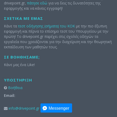
drivepoint.gr,
πάτησε εδώ
για να δεις τις δυνατότητες της
εφαρμογής και να κάνεις εγγραφή!
ΣΧΕΤΙΚΆ ΜΕ ΕΜΆΣ
Κάνε τα
τεστ οδήγησης (σήματα) του ΚΟΚ
με την πιο έξυπνη
εφαρμογή και πέρνα το επίσημο τεστ του Υπουργείου με την
πρώτη! Το drivepoint.gr παρέχει στις σχολές οδηγών τα
εργαλεία που χρειάζονται για την διαχείριση και την θεωρητική
εκπαίδευση των μαθητών τους.
ΣΕ ΒΟΗΘΉΣΑΜΕ;
Κάνε μας ένα Like!
ΥΠΟΣΤΉΡΙΞΗ
Βοήθεια
Email:
info@drivepoint.gr
Messenger