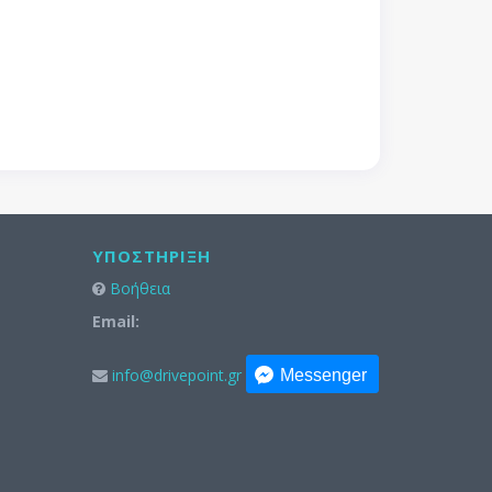
ΥΠΟΣΤΉΡΙΞΗ
Βοήθεια
Email:
info@drivepoint.gr
Messenger