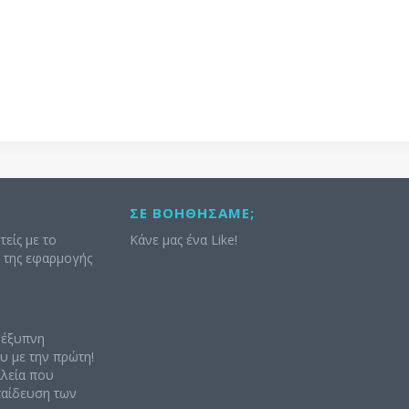
ΣΕ ΒΟΗΘΉΣΑΜΕ;
τείς με το
Κάνε μας ένα Like!
ς της εφαρμογής
 έξυπνη
υ με την πρώτη!
αλεία που
κπαίδευση των