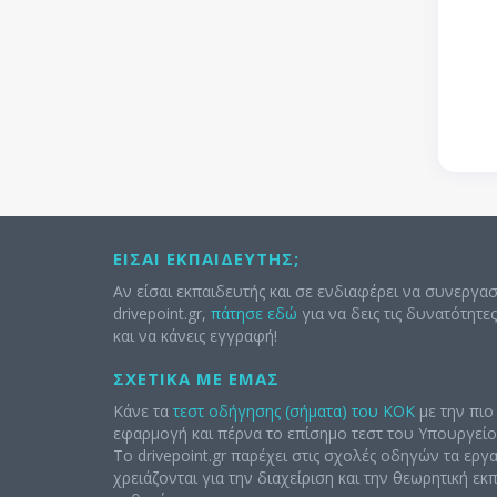
ΕΊΣΑΙ ΕΚΠΑΙΔΕΥΤΉΣ;
Αν είσαι εκπαιδευτής και σε ενδιαφέρει να συνεργασ
drivepoint.gr,
πάτησε εδώ
για να δεις τις δυνατότητε
και να κάνεις εγγραφή!
ΣΧΕΤΙΚΆ ΜΕ ΕΜΆΣ
Κάνε τα
τεστ οδήγησης (σήματα) του ΚΟΚ
με την πιο
εφαρμογή και πέρνα το επίσημο τεστ του Υπουργείο
Το drivepoint.gr παρέχει στις σχολές οδηγών τα εργ
χρειάζονται για την διαχείριση και την θεωρητική ε