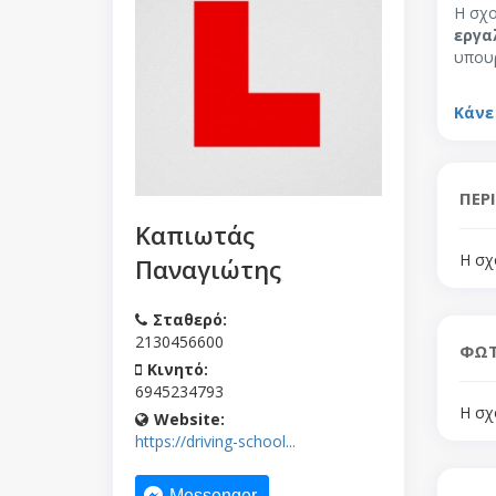
Η σχο
εργα
υπουρ
Κάνε
ΠΕΡ
Καπιωτάς
Η σχ
Παναγιώτης
Σταθερό:
2130456600
ΦΩΤ
Κινητό:
6945234793
Η σχ
Website:
https://driving-school...
Messenger