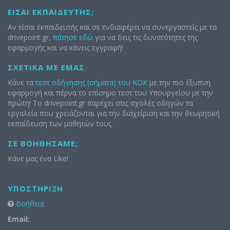
ΕΊΣΑΙ ΕΚΠΑΙΔΕΥΤΉΣ;
Αν είσαι εκπαιδευτής και σε ενδιαφέρει να συνεργαστείς με το
drivepoint.gr,
πάτησε εδώ
για να δεις τις δυνατότητες της
εφαρμογής και να κάνεις εγγραφή!
ΣΧΕΤΙΚΆ ΜΕ ΕΜΆΣ
Κάνε τα
τεστ οδήγησης (σήματα) του ΚΟΚ
με την πιο έξυπνη
εφαρμογή και πέρνα το επίσημο τεστ του Υπουργείου με την
πρώτη! Το drivepoint.gr παρέχει στις σχολές οδηγών τα
εργαλεία που χρειάζονται για την διαχείριση και την θεωρητική
εκπαίδευση των μαθητών τους.
ΣΕ ΒΟΗΘΉΣΑΜΕ;
Κάνε μας ένα Like!
ΥΠΟΣΤΉΡΙΞΗ
Βοήθεια
Email: