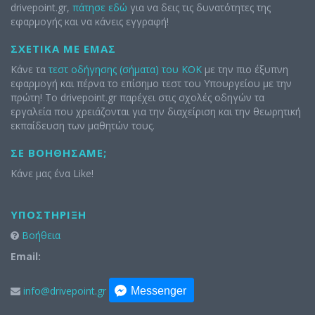
drivepoint.gr,
πάτησε εδώ
για να δεις τις δυνατότητες της
εφαρμογής και να κάνεις εγγραφή!
ΣΧΕΤΙΚΆ ΜΕ ΕΜΆΣ
Κάνε τα
τεστ οδήγησης (σήματα) του ΚΟΚ
με την πιο έξυπνη
εφαρμογή και πέρνα το επίσημο τεστ του Υπουργείου με την
πρώτη! Το drivepoint.gr παρέχει στις σχολές οδηγών τα
εργαλεία που χρειάζονται για την διαχείριση και την θεωρητική
εκπαίδευση των μαθητών τους.
ΣΕ ΒΟΗΘΉΣΑΜΕ;
Κάνε μας ένα Like!
ΥΠΟΣΤΉΡΙΞΗ
Βοήθεια
Email:
info@drivepoint.gr
Messenger