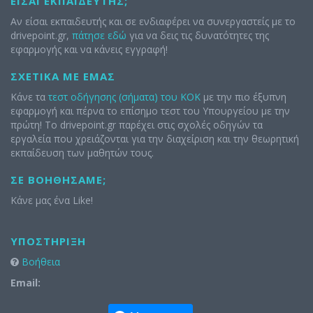
ΕΊΣΑΙ ΕΚΠΑΙΔΕΥΤΉΣ;
Αν είσαι εκπαιδευτής και σε ενδιαφέρει να συνεργαστείς με το
drivepoint.gr,
πάτησε εδώ
για να δεις τις δυνατότητες της
εφαρμογής και να κάνεις εγγραφή!
ΣΧΕΤΙΚΆ ΜΕ ΕΜΆΣ
Κάνε τα
τεστ οδήγησης (σήματα) του ΚΟΚ
με την πιο έξυπνη
εφαρμογή και πέρνα το επίσημο τεστ του Υπουργείου με την
πρώτη! Το drivepoint.gr παρέχει στις σχολές οδηγών τα
εργαλεία που χρειάζονται για την διαχείριση και την θεωρητική
εκπαίδευση των μαθητών τους.
ΣΕ ΒΟΗΘΉΣΑΜΕ;
Κάνε μας ένα Like!
ΥΠΟΣΤΉΡΙΞΗ
Βοήθεια
Email: