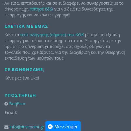
Αν είσαι εκπαιδευτής και σε ενδιαφέρει να συνεργαστείς με το
drivepoint.gr,
πάτησε εδώ
για να δεις τις δυνατότητες της
εφαρμογής και να κάνεις εγγραφή!
ΣΧΕΤΙΚΆ ΜΕ ΕΜΆΣ
Κάνε τα
τεστ οδήγησης (σήματα) του ΚΟΚ
με την πιο έξυπνη
εφαρμογή και πέρνα το επίσημο τεστ του Υπουργείου με την
πρώτη! Το drivepoint.gr παρέχει στις σχολές οδηγών τα
εργαλεία που χρειάζονται για την διαχείριση και την θεωρητική
εκπαίδευση των μαθητών τους.
ΣΕ ΒΟΗΘΉΣΑΜΕ;
Κάνε μας ένα Like!
ΥΠΟΣΤΉΡΙΞΗ
Βοήθεια
Email:
info@drivepoint.gr
Messenger