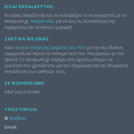
ΕΊΣΑΙ ΕΚΠΑΙΔΕΥΤΉΣ;
Αν είσαι εκπαιδευτής και σε ενδιαφέρει να συνεργαστείς με το
drivepoint.gr,
πάτησε εδώ
για να δεις τις δυνατότητες της
εφαρμογής και να κάνεις εγγραφή!
ΣΧΕΤΙΚΆ ΜΕ ΕΜΆΣ
Κάνε τα
τεστ οδήγησης (σήματα) του ΚΟΚ
με την πιο έξυπνη
εφαρμογή και πέρνα το επίσημο τεστ του Υπουργείου με την
πρώτη! Το drivepoint.gr παρέχει στις σχολές οδηγών τα
εργαλεία που χρειάζονται για την διαχείριση και την θεωρητική
εκπαίδευση των μαθητών τους.
ΣΕ ΒΟΗΘΉΣΑΜΕ;
Κάνε μας ένα Like!
ΥΠΟΣΤΉΡΙΞΗ
Βοήθεια
Email: