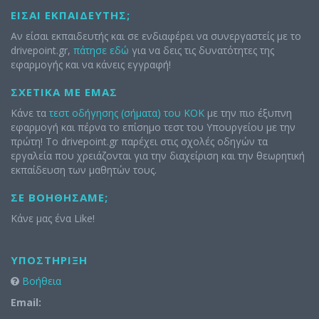
ΕΊΣΑΙ ΕΚΠΑΙΔΕΥΤΉΣ;
Αν είσαι εκπαιδευτής και σε ενδιαφέρει να συνεργαστείς με το
drivepoint.gr,
πάτησε εδώ
για να δεις τις δυνατότητες της
εφαρμογής και να κάνεις εγγραφή!
ΣΧΕΤΙΚΆ ΜΕ ΕΜΆΣ
Κάνε τα
τεστ οδήγησης (σήματα) του ΚΟΚ
με την πιο έξυπνη
εφαρμογή και πέρνα το επίσημο τεστ του Υπουργείου με την
πρώτη! Το drivepoint.gr παρέχει στις σχολές οδηγών τα
εργαλεία που χρειάζονται για την διαχείριση και την θεωρητική
εκπαίδευση των μαθητών τους.
ΣΕ ΒΟΗΘΉΣΑΜΕ;
Κάνε μας ένα Like!
ΥΠΟΣΤΉΡΙΞΗ
Βοήθεια
Email: