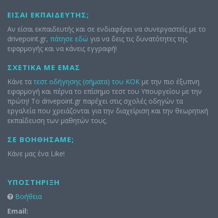
ΕΊΣΑΙ ΕΚΠΑΙΔΕΥΤΉΣ;
Αν είσαι εκπαιδευτής και σε ενδιαφέρει να συνεργαστείς με το
drivepoint.gr,
πάτησε εδώ
για να δεις τις δυνατότητες της
εφαρμογής και να κάνεις εγγραφή!
ΣΧΕΤΙΚΆ ΜΕ ΕΜΆΣ
Κάνε τα
τεστ οδήγησης (σήματα) του ΚΟΚ
με την πιο έξυπνη
εφαρμογή και πέρνα το επίσημο τεστ του Υπουργείου με την
πρώτη! Το drivepoint.gr παρέχει στις σχολές οδηγών τα
εργαλεία που χρειάζονται για την διαχείριση και την θεωρητική
εκπαίδευση των μαθητών τους.
ΣΕ ΒΟΗΘΉΣΑΜΕ;
Κάνε μας ένα Like!
ΥΠΟΣΤΉΡΙΞΗ
Βοήθεια
Email: