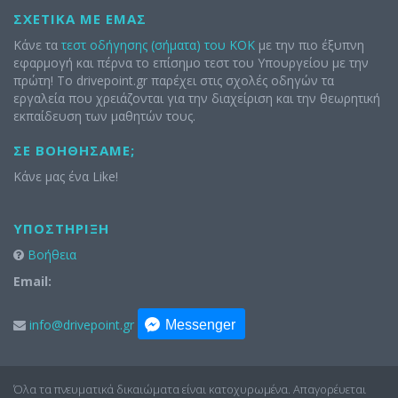
ΣΧΕΤΙΚΆ ΜΕ ΕΜΆΣ
Κάνε τα
τεστ οδήγησης (σήματα) του ΚΟΚ
με την πιο έξυπνη
εφαρμογή και πέρνα το επίσημο τεστ του Υπουργείου με την
πρώτη! Το drivepoint.gr παρέχει στις σχολές οδηγών τα
εργαλεία που χρειάζονται για την διαχείριση και την θεωρητική
εκπαίδευση των μαθητών τους.
ΣΕ ΒΟΗΘΉΣΑΜΕ;
Κάνε μας ένα Like!
ΥΠΟΣΤΉΡΙΞΗ
Βοήθεια
Email:
info@drivepoint.gr
Messenger
Όλα τα πνευματικά δικαιώματα είναι κατοχυρωμένα. Απαγορέυεται