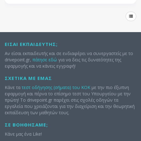
ΕΊΣΑΙ ΕΚΠΑΙΔΕΥΤΉΣ;
Αν είσαι εκπαιδευτής και σε ενδιαφέρει να συνεργαστείς με το
drivepoint.gr,
πάτησε εδώ
για να δεις τις δυνατότητες της
εφαρμογής και να κάνεις εγγραφή!
ΣΧΕΤΙΚΆ ΜΕ ΕΜΆΣ
Κάνε τα
τεστ οδήγησης (σήματα) του ΚΟΚ
με την πιο έξυπνη
εφαρμογή και πέρνα το επίσημο τεστ του Υπουργείου με την
πρώτη! Το drivepoint.gr παρέχει στις σχολές οδηγών τα
εργαλεία που χρειάζονται για την διαχείριση και την θεωρητική
εκπαίδευση των μαθητών τους.
ΣΕ ΒΟΗΘΉΣΑΜΕ;
Κάνε μας ένα Like!