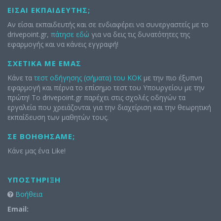
ΕΊΣΑΙ ΕΚΠΑΙΔΕΥΤΉΣ;
Αν είσαι εκπαιδευτής και σε ενδιαφέρει να συνεργαστείς με το
drivepoint.gr,
πάτησε εδώ
για να δεις τις δυνατότητες της
εφαρμογής και να κάνεις εγγραφή!
ΣΧΕΤΙΚΆ ΜΕ ΕΜΆΣ
Κάνε τα
τεστ οδήγησης (σήματα) του ΚΟΚ
με την πιο έξυπνη
εφαρμογή και πέρνα το επίσημο τεστ του Υπουργείου με την
πρώτη! Το drivepoint.gr παρέχει στις σχολές οδηγών τα
εργαλεία που χρειάζονται για την διαχείριση και την θεωρητική
εκπαίδευση των μαθητών τους.
ΣΕ ΒΟΗΘΉΣΑΜΕ;
Κάνε μας ένα Like!
ΥΠΟΣΤΉΡΙΞΗ
Βοήθεια
Email: