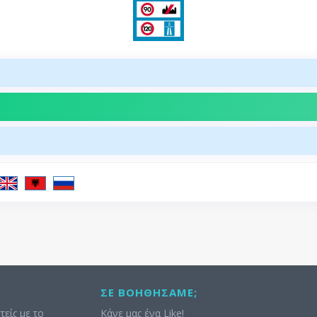
ΣΕ ΒΟΗΘΉΣΑΜΕ;
τείς με το
Κάνε μας ένα Like!