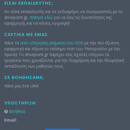
ΕΊΣΑΙ ΕΚΠΑΙΔΕΥΤΉΣ;
Αν είσαι εκπαιδευτής και σε ενδιαφέρει να συνεργαστείς με το
drivepoint.gr,
πάτησε εδώ
για να δεις τις δυνατότητες της
εφαρμογής και να κάνεις εγγραφή!
ΣΧΕΤΙΚΆ ΜΕ ΕΜΆΣ
Κάνε τα
τεστ οδήγησης (σήματα) του ΚΟΚ
με την πιο έξυπνη
εφαρμογή και πέρνα το επίσημο τεστ του Υπουργείου με την
πρώτη! Το drivepoint.gr παρέχει στις σχολές οδηγών τα
εργαλεία που χρειάζονται για την διαχείριση και την θεωρητική
εκπαίδευση των μαθητών τους.
ΣΕ ΒΟΗΘΉΣΑΜΕ;
Κάνε μας ένα Like!
ΥΠΟΣΤΉΡΙΞΗ
Βοήθεια
Email: