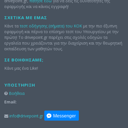
drivepoint.gr,
πάτησε εδώ
για να δεις τις δυνατότητες της
εφαρμογής και να κάνεις εγγραφή!
ΣΧΕΤΙΚΆ ΜΕ ΕΜΆΣ
Κάνε τα
τεστ οδήγησης (σήματα) του ΚΟΚ
με την πιο έξυπνη
εφαρμογή και πέρνα το επίσημο τεστ του Υπουργείου με την
πρώτη! Το drivepoint.gr παρέχει στις σχολές οδηγών τα
εργαλεία που χρειάζονται για την διαχείριση και την θεωρητική
εκπαίδευση των μαθητών τους.
ΣΕ ΒΟΗΘΉΣΑΜΕ;
Κάνε μας ένα Like!
ΥΠΟΣΤΉΡΙΞΗ
Βοήθεια
Email:
info@drivepoint.gr
Messenger