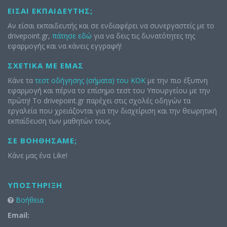
ΕΊΣΑΙ ΕΚΠΑΙΔΕΥΤΉΣ;
Αν είσαι εκπαιδευτής και σε ενδιαφέρει να συνεργαστείς με το
drivepoint.gr,
πάτησε εδώ
για να δεις τις δυνατότητες της
εφαρμογής και να κάνεις εγγραφή!
ΣΧΕΤΙΚΆ ΜΕ ΕΜΆΣ
Κάνε τα
τεστ οδήγησης (σήματα) του ΚΟΚ
με την πιο έξυπνη
εφαρμογή και πέρνα το επίσημο τεστ του Υπουργείου με την
πρώτη! Το drivepoint.gr παρέχει στις σχολές οδηγών τα
εργαλεία που χρειάζονται για την διαχείριση και την θεωρητική
εκπαίδευση των μαθητών τους.
ΣΕ ΒΟΗΘΉΣΑΜΕ;
Κάνε μας ένα Like!
ΥΠΟΣΤΉΡΙΞΗ
Βοήθεια
Email: