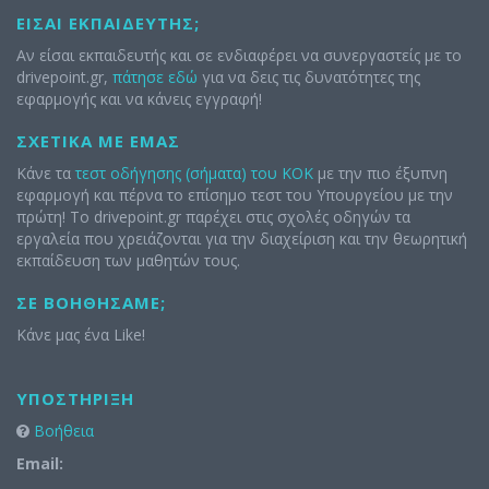
ΕΊΣΑΙ ΕΚΠΑΙΔΕΥΤΉΣ;
Αν είσαι εκπαιδευτής και σε ενδιαφέρει να συνεργαστείς με το
drivepoint.gr,
πάτησε εδώ
για να δεις τις δυνατότητες της
εφαρμογής και να κάνεις εγγραφή!
ΣΧΕΤΙΚΆ ΜΕ ΕΜΆΣ
Κάνε τα
τεστ οδήγησης (σήματα) του ΚΟΚ
με την πιο έξυπνη
εφαρμογή και πέρνα το επίσημο τεστ του Υπουργείου με την
πρώτη! Το drivepoint.gr παρέχει στις σχολές οδηγών τα
εργαλεία που χρειάζονται για την διαχείριση και την θεωρητική
εκπαίδευση των μαθητών τους.
ΣΕ ΒΟΗΘΉΣΑΜΕ;
Κάνε μας ένα Like!
ΥΠΟΣΤΉΡΙΞΗ
Βοήθεια
Email: