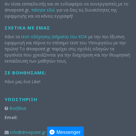
Αν είσαι εκπαιδευτής και σε ενδιαφέρει να συνεργαστείς με το
drivepoint.gr,
πάτησε εδώ
για να δεις τις δυνατότητες της
εφαρμογής και να κάνεις εγγραφή!
ΣΧΕΤΙΚΆ ΜΕ ΕΜΆΣ
Κάνε τα
τεστ οδήγησης (σήματα) του ΚΟΚ
με την πιο έξυπνη
εφαρμογή και πέρνα το επίσημο τεστ του Υπουργείου με την
πρώτη! Το drivepoint.gr παρέχει στις σχολές οδηγών τα
εργαλεία που χρειάζονται για την διαχείριση και την θεωρητική
εκπαίδευση των μαθητών τους.
ΣΕ ΒΟΗΘΉΣΑΜΕ;
Κάνε μας ένα Like!
ΥΠΟΣΤΉΡΙΞΗ
Βοήθεια
Email:
info@drivepoint.gr
Messenger