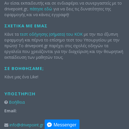
Αν είσαι εκπαιδευτής και σε ενδιαφέρει να συνεργαστείς με το
drivepoint.gr,
πάτησε εδώ
για να δεις τις δυνατότητες της
εφαρμογής και να κάνεις εγγραφή!
ΣΧΕΤΙΚΆ ΜΕ ΕΜΆΣ
Κάνε τα
τεστ οδήγησης (σήματα) του ΚΟΚ
με την πιο έξυπνη
εφαρμογή και πέρνα το επίσημο τεστ του Υπουργείου με την
πρώτη! Το drivepoint.gr παρέχει στις σχολές οδηγών τα
εργαλεία που χρειάζονται για την διαχείριση και την θεωρητική
εκπαίδευση των μαθητών τους.
ΣΕ ΒΟΗΘΉΣΑΜΕ;
Κάνε μας ένα Like!
ΥΠΟΣΤΉΡΙΞΗ
Βοήθεια
Email:
info@drivepoint.gr
Messenger