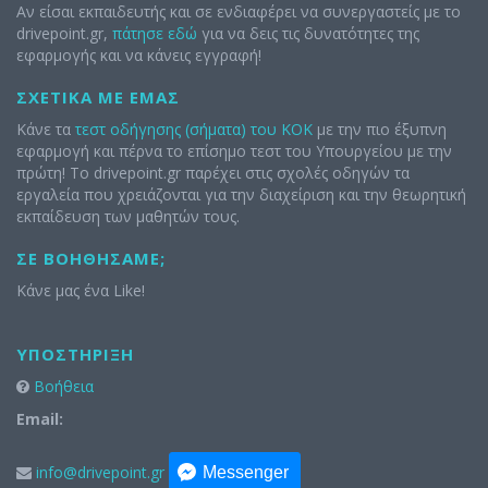
Αν είσαι εκπαιδευτής και σε ενδιαφέρει να συνεργαστείς με το
drivepoint.gr,
πάτησε εδώ
για να δεις τις δυνατότητες της
εφαρμογής και να κάνεις εγγραφή!
ΣΧΕΤΙΚΆ ΜΕ ΕΜΆΣ
Κάνε τα
τεστ οδήγησης (σήματα) του ΚΟΚ
με την πιο έξυπνη
εφαρμογή και πέρνα το επίσημο τεστ του Υπουργείου με την
πρώτη! Το drivepoint.gr παρέχει στις σχολές οδηγών τα
εργαλεία που χρειάζονται για την διαχείριση και την θεωρητική
εκπαίδευση των μαθητών τους.
ΣΕ ΒΟΗΘΉΣΑΜΕ;
Κάνε μας ένα Like!
ΥΠΟΣΤΉΡΙΞΗ
Βοήθεια
Email:
info@drivepoint.gr
Messenger