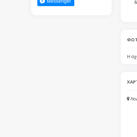
Messenger
&
ΦΩΤ
Η σχ
ΧΑΡ
Λεω