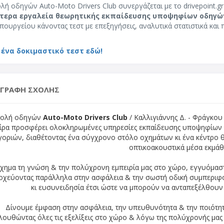
λή οδηγών Auto-Moto Drivers Club συνεργάζεται με το drivepoint.gr
τερα εργαλεία θεωρητικής εκπαίδευσης υποψηφίων οδηγώ
πουργείου κάνοντας τεστ με επεξηγήσεις, αναλυτικά στατιστικά και 
 ένα δοκιμαστικό τεστ εδώ!
ΙΓΡΑΦΗ ΣΧΟΛΗΣ
χολή οδηγών
Auto-Moto Drivers Club
/ Καλλιγιάννης Δ. - Φράγκου 
ίρα προσφέρει ολοκληρωμένες υπηρεσίες εκπαίδευσης υποψηφίων
γοριών, διαθέτοντας ένα σύγχρονο στόλο οχημάτων κι ένα κέντρο 
οπτικοακουστικά μέσα εκμάθ
χημα τη γνώση & την πολύχρονη εμπειρία μας στο χώρο, εγγυόμα
οχεύοντας παράλληλα στην ασφάλεια & την σωστή οδική συμπεριφο
κι ευσυνειδησία έτσι ώστε να μπορούν να ανταπεξέλθουν
Δίνουμε έμφαση στην ασφάλεια, την υπευθυνότητα & την ποιότη
λουθώντας όλες τις εξελίξεις στο χώρο & λόγω της πολύχρονής μας