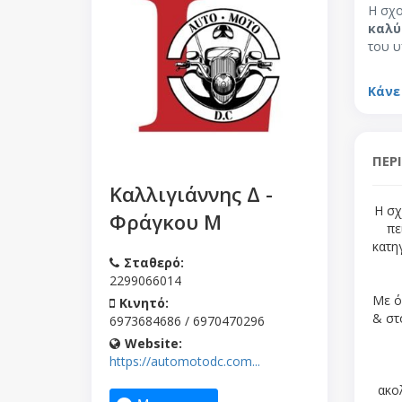
Η σχο
καλύ
του υ
Κάνε
ΠΕΡ
Καλλιγιάννης Δ -
Η σ
Φράγκου Μ
πε
κατη
Σταθερό:
2299066014
Με ό
Κινητό:
& στ
6973684686 / 6970470296
Website:
https://automotodc.com...
ακο