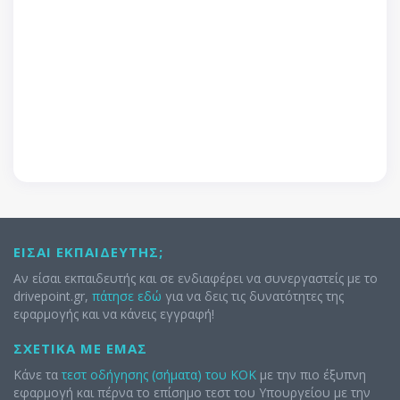
ΕΊΣΑΙ ΕΚΠΑΙΔΕΥΤΉΣ;
Αν είσαι εκπαιδευτής και σε ενδιαφέρει να συνεργαστείς με το
drivepoint.gr,
πάτησε εδώ
για να δεις τις δυνατότητες της
εφαρμογής και να κάνεις εγγραφή!
ΣΧΕΤΙΚΆ ΜΕ ΕΜΆΣ
Κάνε τα
τεστ οδήγησης (σήματα) του ΚΟΚ
με την πιο έξυπνη
εφαρμογή και πέρνα το επίσημο τεστ του Υπουργείου με την