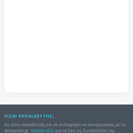
ΕΊΣΑΙ ΕΚΠΑΙΔΕΥΤΉΣ;
Αν είσαι εκπαιδευτής και σε ενδιαφέρει να συνεργαστείς με το
drivepoint.gr,
πάτησε εδώ
για να δεις τις δυνατότητες της