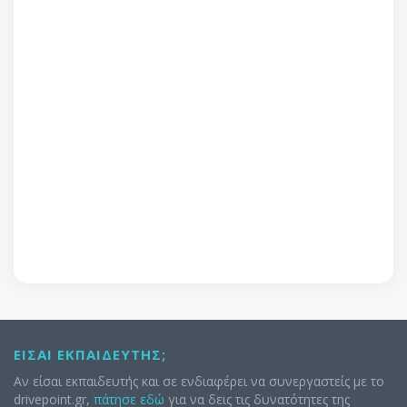
ΕΊΣΑΙ ΕΚΠΑΙΔΕΥΤΉΣ;
Αν είσαι εκπαιδευτής και σε ενδιαφέρει να συνεργαστείς με το
drivepoint.gr,
πάτησε εδώ
για να δεις τις δυνατότητες της