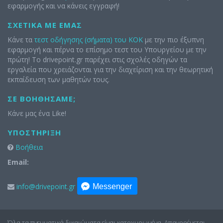
εφαρμογής και να κάνεις εγγραφή!
ΣΧΕΤΙΚΆ ΜΕ ΕΜΆΣ
Κάνε τα
τεστ οδήγησης (σήματα) του ΚΟΚ
με την πιο έξυπνη
εφαρμογή και πέρνα το επίσημο τεστ του Υπουργείου με την
πρώτη! Το drivepoint.gr παρέχει στις σχολές οδηγών τα
εργαλεία που χρειάζονται για την διαχείριση και την θεωρητική
εκπαίδευση των μαθητών τους.
ΣΕ ΒΟΗΘΉΣΑΜΕ;
Κάνε μας ένα Like!
ΥΠΟΣΤΉΡΙΞΗ
Βοήθεια
Email:
info@drivepoint.gr
Messenger
Όλα τα πνευματικά δικαιώματα είναι κατοχυρωμένα. Απαγορέυεται