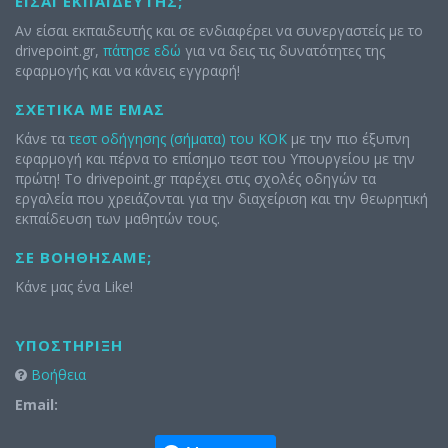
ΕΊΣΑΙ ΕΚΠΑΙΔΕΥΤΉΣ;
Αν είσαι εκπαιδευτής και σε ενδιαφέρει να συνεργαστείς με το
drivepoint.gr,
πάτησε εδώ
για να δεις τις δυνατότητες της
εφαρμογής και να κάνεις εγγραφή!
ΣΧΕΤΙΚΆ ΜΕ ΕΜΆΣ
Κάνε τα
τεστ οδήγησης (σήματα) του ΚΟΚ
με την πιο έξυπνη
εφαρμογή και πέρνα το επίσημο τεστ του Υπουργείου με την
πρώτη! Το drivepoint.gr παρέχει στις σχολές οδηγών τα
εργαλεία που χρειάζονται για την διαχείριση και την θεωρητική
εκπαίδευση των μαθητών τους.
ΣΕ ΒΟΗΘΉΣΑΜΕ;
Κάνε μας ένα Like!
ΥΠΟΣΤΉΡΙΞΗ
Βοήθεια
Email: