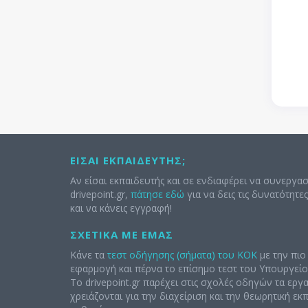
ΕΊΣΑΙ ΕΚΠΑΙΔΕΥΤΉΣ;
Αν είσαι εκπαιδευτής και σε ενδιαφέρει να συνεργασ
drivepoint.gr,
πάτησε εδώ
για να δεις τις δυνατότητε
και να κάνεις εγγραφή!
ΣΧΕΤΙΚΆ ΜΕ ΕΜΆΣ
Κάνε τα
τεστ οδήγησης (σήματα) του ΚΟΚ
με την πιο
εφαρμογή και πέρνα το επίσημο τεστ του Υπουργείο
Το drivepoint.gr παρέχει στις σχολές οδηγών τα εργ
χρειάζονται για την διαχείριση και την θεωρητική ε