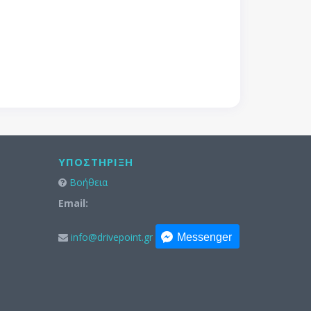
ΥΠΟΣΤΉΡΙΞΗ
Βοήθεια
Email:
info@drivepoint.gr
Messenger