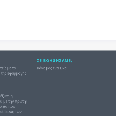
ΣΕ ΒΟΗΘΉΣΑΜΕ;
τείς με το
Κάνε μας ένα Like!
ς της εφαρμογής
 έξυπνη
υ με την πρώτη!
αλεία που
κπαίδευση των