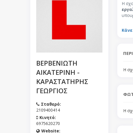
Η σχο
εργα
υπουρ
Κάνε
ΠΕΡ
ΒΕΡΒΕΝΙΩΤΗ
Η σχ
ΑΙΚΑΤΕΡΙΝΗ -
ΚΑΡΑΣΤΑΤΗΡΗΣ
ΓΕΩΡΓΙΟΣ
ΦΩΤ
Σταθερό:
2109400414
Η σχ
Κινητό:
6975620270
Website: