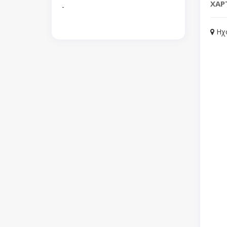
ΧΑΡ
-
Ηχο