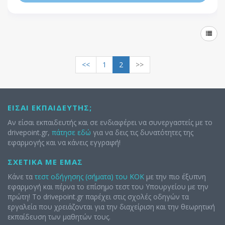
<<
1
2
>>
ΕΊΣΑΙ ΕΚΠΑΙΔΕΥΤΉΣ;
Αν είσαι εκπαιδευτής και σε ενδιαφέρει να συνεργαστείς με το
drivepoint.gr,
πάτησε εδώ
για να δεις τις δυνατότητες της
εφαρμογής και να κάνεις εγγραφή!
ΣΧΕΤΙΚΆ ΜΕ ΕΜΆΣ
Κάνε τα
τεστ οδήγησης (σήματα) του ΚΟΚ
με την πιο έξυπνη
εφαρμογή και πέρνα το επίσημο τεστ του Υπουργείου με την
πρώτη! Το drivepoint.gr παρέχει στις σχολές οδηγών τα
εργαλεία που χρειάζονται για την διαχείριση και την θεωρητική
εκπαίδευση των μαθητών τους.