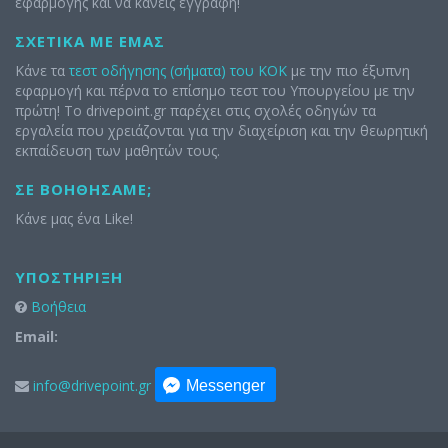
εφαρμογής και να κάνεις εγγραφή!
ΣΧΕΤΙΚΆ ΜΕ ΕΜΆΣ
Κάνε τα
τεστ οδήγησης (σήματα) του ΚΟΚ
με την πιο έξυπνη
εφαρμογή και πέρνα το επίσημο τεστ του Υπουργείου με την
πρώτη! Το drivepoint.gr παρέχει στις σχολές οδηγών τα
εργαλεία που χρειάζονται για την διαχείριση και την θεωρητική
εκπαίδευση των μαθητών τους.
ΣΕ ΒΟΗΘΉΣΑΜΕ;
Κάνε μας ένα Like!
ΥΠΟΣΤΉΡΙΞΗ
Βοήθεια
Email:
info@drivepoint.gr
Messenger