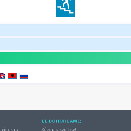
ΣΕ ΒΟΗΘΉΣΑΜΕ;
τείς με το
Κάνε μας ένα Like!