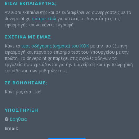
ΕΊΣΑΙ ΕΚΠΑΙΔΕΥΤΉΣ;
Αν είσαι εκπαιδευτής και σε ενδιαφέρει να συνεργαστείς με το
drivepoint.gr,
πάτησε εδώ
για να δεις τις δυνατότητες της
εφαρμογής και να κάνεις εγγραφή!
ΣΧΕΤΙΚΆ ΜΕ ΕΜΆΣ
Κάνε τα
τεστ οδήγησης (σήματα) του ΚΟΚ
με την πιο έξυπνη
εφαρμογή και πέρνα το επίσημο τεστ του Υπουργείου με την
πρώτη! Το drivepoint.gr παρέχει στις σχολές οδηγών τα
εργαλεία που χρειάζονται για την διαχείριση και την θεωρητική
εκπαίδευση των μαθητών τους.
ΣΕ ΒΟΗΘΉΣΑΜΕ;
Κάνε μας ένα Like!
ΥΠΟΣΤΉΡΙΞΗ
Βοήθεια
Email: