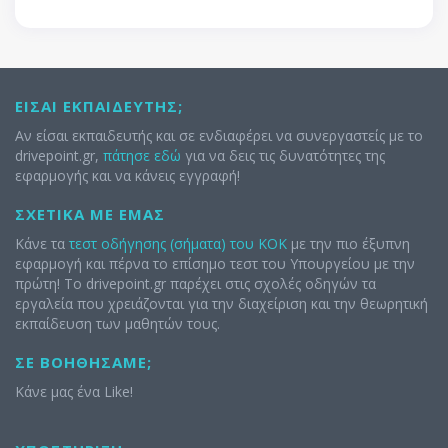
ΕΊΣΑΙ ΕΚΠΑΙΔΕΥΤΉΣ;
Αν είσαι εκπαιδευτής και σε ενδιαφέρει να συνεργαστείς με το
drivepoint.gr,
πάτησε εδώ
για να δεις τις δυνατότητες της
εφαρμογής και να κάνεις εγγραφή!
ΣΧΕΤΙΚΆ ΜΕ ΕΜΆΣ
Κάνε τα
τεστ οδήγησης (σήματα) του ΚΟΚ
με την πιο έξυπνη
εφαρμογή και πέρνα το επίσημο τεστ του Υπουργείου με την
πρώτη! Το drivepoint.gr παρέχει στις σχολές οδηγών τα
εργαλεία που χρειάζονται για την διαχείριση και την θεωρητική
εκπαίδευση των μαθητών τους.
ΣΕ ΒΟΗΘΉΣΑΜΕ;
Κάνε μας ένα Like!